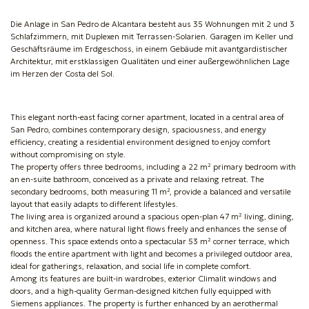
Die Anlage in San Pedro de Alcantara besteht aus 35 Wohnungen mit 2 und 3
Schlafzimmern, mit Duplexen mit Terrassen-Solarien. Garagen im Keller und
Geschäftsräume im Erdgeschoss, in einem Gebäude mit avantgardistischer
Architektur, mit erstklassigen Qualitäten und einer außergewöhnlichen Lage
im Herzen der Costa del Sol.
This elegant north-east facing corner apartment, located in a central area of
San Pedro, combines contemporary design, spaciousness, and energy
efficiency, creating a residential environment designed to enjoy comfort
without compromising on style.
The property offers three bedrooms, including a 22 m² primary bedroom with
an en-suite bathroom, conceived as a private and relaxing retreat. The
secondary bedrooms, both measuring 11 m², provide a balanced and versatile
layout that easily adapts to different lifestyles.
The living area is organized around a spacious open-plan 47 m² living, dining,
and kitchen area, where natural light flows freely and enhances the sense of
openness. This space extends onto a spectacular 53 m² corner terrace, which
floods the entire apartment with light and becomes a privileged outdoor area,
ideal for gatherings, relaxation, and social life in complete comfort.
Among its features are built-in wardrobes, exterior Climalit windows and
doors, and a high-quality German-designed kitchen fully equipped with
Siemens appliances. The property is further enhanced by an aerothermal