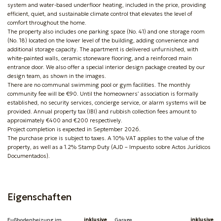
system and water-based underfloor heating, included in the price, providing
efficient, quiet, and sustainable climate control that elevates the level of
comfort throughout the home.
The property also includes one parking space (No. 41) and one storage room
(No. 18) located on the lower level of the building, adding convenience and
additional storage capacity. The apartment is delivered unfurnished, with
white-painted walls, ceramic stoneware flooring, and a reinforced main
entrance door. We also offer a special interior design package created by our
design team, as shown in the images.
There are no communal swimming pool or gym facilities. The monthly
community fee will be €90. Until the homeowners’ association is formally
established, no security services, concierge service, or alarm systems will be
provided. Annual property tax (IBI) and rubbish collection fees amount to
approximately €400 and €200 respectively.
Project completion is expected in September 2026.
The purchase price is subject to taxes. A 10% VAT applies to the value of the
property, as well as a 1.2% Stamp Duty (AJD – Impuesto sobre Actos Jurídicos
Documentados).
Eigenschaften
Fußbodenheizung im
inklusive
Garage
inklusive